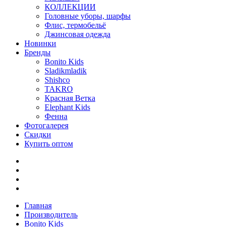
КОЛЛЕКЦИИ
Головные уборы, шарфы
Флис, термобельё
Джинсовая одежда
Новинки
Бренды
Bonito Kids
Sladikmladik
Shishco
TAKRO
Красная Ветка
Elephant Kids
Фенна
Фотогалерея
Скидки
Купить оптом
Главная
Производитель
Bonito Kids