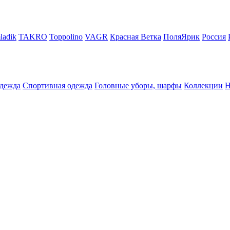
ladik
TAKRO
Toppolino
VAGR
Красная Ветка
ПоляЯрик
Россия
дежда
Спортивная одежда
Головные уборы, шарфы
Коллекции
Н