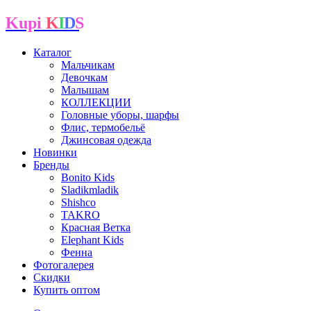
Kupi
K
I
D
S
Каталог
Мальчикам
Девочкам
Малышам
КОЛЛЕКЦИИ
Головные уборы, шарфы
Флис, термобельё
Джинсовая одежда
Новинки
Бренды
Bonito Kids
Sladikmladik
Shishco
TAKRO
Красная Ветка
Elephant Kids
Фенна
Фотогалерея
Скидки
Купить оптом