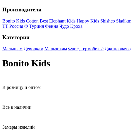
Производители
Bonito Kids
Cotton Best
Elephant Kids
Happy Kids
Shishco
Sladikm
ТТ
Россия Ф
Турция
Фенна
Чудо Кроха
Категории
Малышам
Девочкам
Мальчикам
Флис, термобельё
Джинсовая о
Bonito Kids
В розницу и оптом
Все в наличии
Замеры изделий